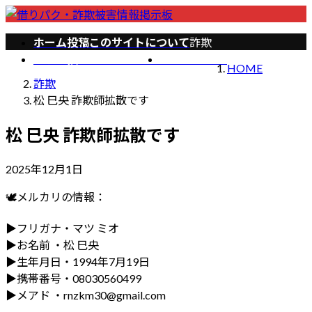
コ
ナ
ン
ビ
ホーム
投稿
このサイトについて
詐欺
テ
ゲ
記事の投稿/削除について
お問い合わせ
ン
ー
HOME
ツ
シ
詐欺
へ
ョ
松 巳央 詐欺師拡散です
ス
ン
キ
に
松 巳央 詐欺師拡散です
ッ
移
プ
動
2025年12月1日
🕊メルカリの情報：
▶️フリガナ・マツ ミオ
▶️お名前 ・松 巳央
▶️生年月日・1994年7月19日
▶️携帯番号・08030560499
▶️メアド ・rnzkm30@gmail.com