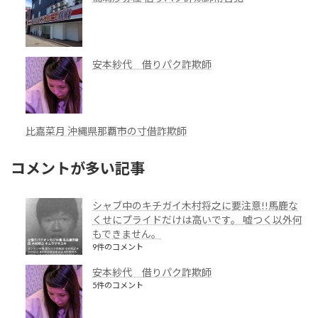
安本紗代 借りパク詐欺師
比嘉菜月 沖縄県那覇市の寸借詐欺師
コメントが多い記事
シャブ中のキチガイ木村将之に要注意!!馬鹿な
くせにプライドだけは高いです。 嘘つく以外何
もできません。
9件のコメント
安本紗代 借りパク詐欺師
5件のコメント