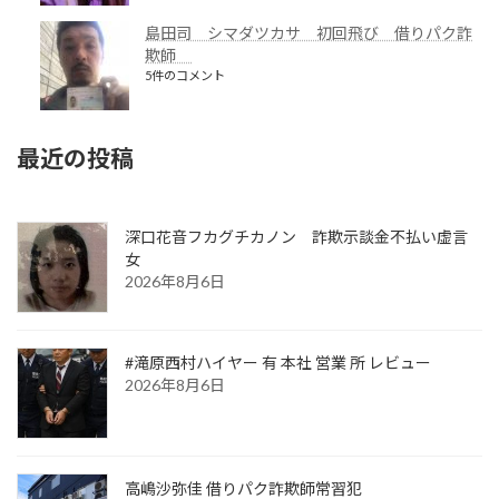
島田司 シマダツカサ 初回飛び 借りパク詐
欺師
5件のコメント
最近の投稿
深口花音フカグチカノン 詐欺示談金不払い虚言
女
2026年8月6日
#滝原西村ハイヤー 有 本社 営業 所 レビュー
2026年8月6日
高嶋沙弥佳 借りパク詐欺師常習犯