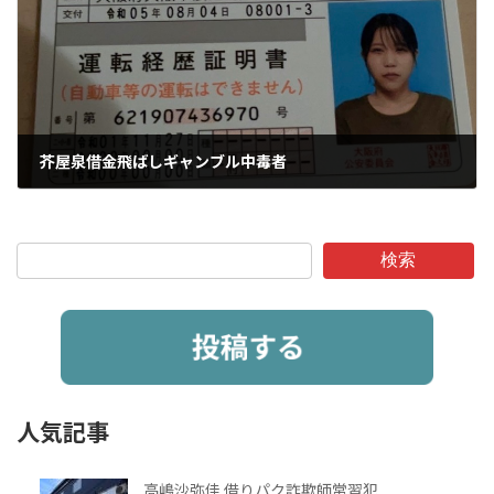
芥屋泉借金飛ばしギャンブル中毒者
2024年11月3日
検索
人気記事
高嶋沙弥佳 借りパク詐欺師常習犯