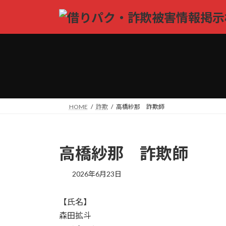
コ
ナ
ン
ビ
テ
ゲ
ン
ー
ツ
シ
へ
ョ
ス
ン
キ
に
ッ
移
HOME
詐欺
高橋紗那 詐欺師
プ
動
高橋紗那 詐欺師
2026年6月23日
【氏名】
森田拡斗