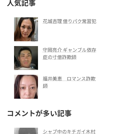
人気記事
花城杏理 借りパク常習犯
守岡亮介 ギャンブル依存
症の寸借詐欺師
福井美恵 ロマンス詐欺
師
コメントが多い記事
シャブ中のキチガイ木村