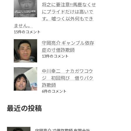
将之に要注意!!馬鹿なくせ
にプライドだけは高いで
す。 嘘つく以外何もでき
ません。
15件のコメント
守岡亮介 ギャンブル依存
症の寸借詐欺師
13件のコメント
中川幸二 ナカガワコウ
ジ 初回飛び 借りパク
詐欺師
6件のコメント
最近の投稿
守岡亮介 寸借詐欺師 有限会社