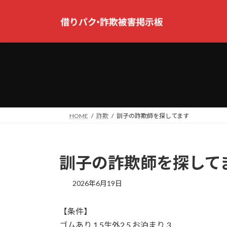
コ
ナ
ン
ビ
テ
ゲ
ン
ー
ツ
シ
へ
ョ
ス
ン
キ
に
ッ
移
プ
動
HOME
詐欺
訓子の詐欺師を探してます
訓子の詐欺師を探して
2026年6月19日
【条件】
ゴムあり 1.5生外2.5 お泊まり 3