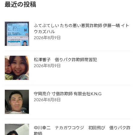
最近の投稿
ふてぶてしい たちの悪い悪質詐欺師 伊藤一晴 イト
ウカズハル
2026年8月9日
松澤響子 借りパク詐欺師常習犯
2026年8月9日
守岡亮介 寸借詐欺師 有限会社K.N.G
2026年8月8日
中川幸二 ナカガワコウジ 初回飛び 借りパク詐
欺師