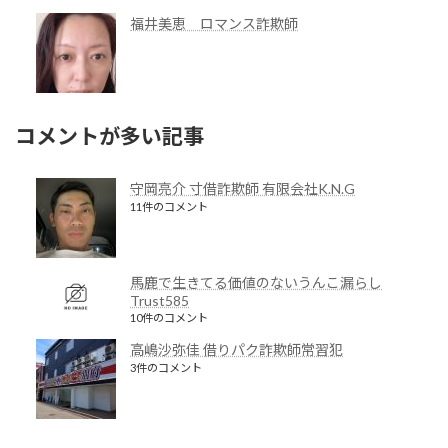
福井美恵 ロマンス詐欺師
コメントが多い記事
守岡亮介 寸借詐欺師 有限会社K.N.G
11件のコメント
馬鹿で生きてる価値のないうんこ漏らし
Trust585
10件のコメント
高嶋沙弥佳 借りパク詐欺師常習犯
3件のコメント