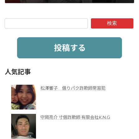
2026年6月1日
検索
人気記事
松澤響子 借りパク詐欺師常習犯
守岡亮介 寸借詐欺師 有限会社K.N.G