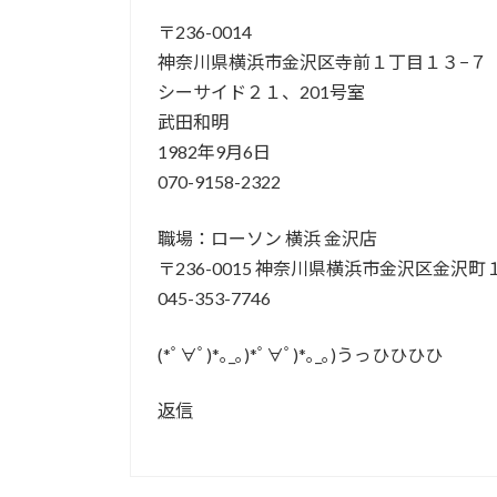
〒236-0014
神奈川県横浜市金沢区寺前１丁目１３−７
シーサイド２１、201号室
武田和明
1982年9月6日
070-9158-2322
職場：ローソン 横浜 金沢店
〒236-0015 神奈川県横浜市金沢区金沢町
045-353-7746
(*ﾟ∀ﾟ)*｡_｡)*ﾟ∀ﾟ)*｡_｡)うっひひひひ
返信