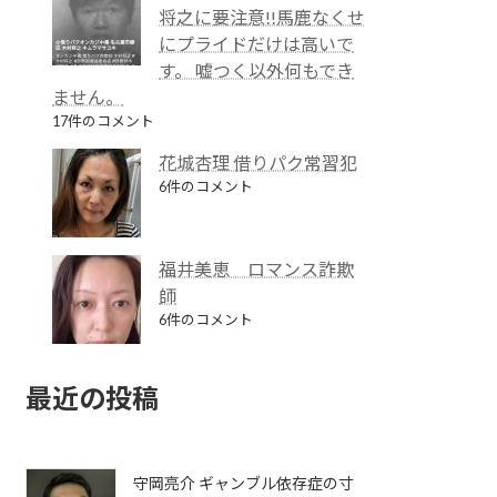
将之に要注意!!馬鹿なくせ
にプライドだけは高いで
す。 嘘つく以外何もでき
ません。
17件のコメント
花城杏理 借りパク常習犯
6件のコメント
福井美恵 ロマンス詐欺
師
6件のコメント
最近の投稿
守岡亮介 ギャンブル依存症の寸