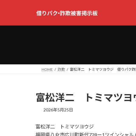
コ
ナ
ン
ビ
テ
ゲ
ン
ー
ツ
シ
へ
ョ
ス
ン
キ
に
ッ
移
プ
動
HOME
詐欺
富松洋二 トミマツヨウジ 借りパク詐
富松洋二 トミマツヨ
2026年5月25日
富松洋二 トミマツヨウジ
福岡県八女市広川町新代728ー1ツインシャルム