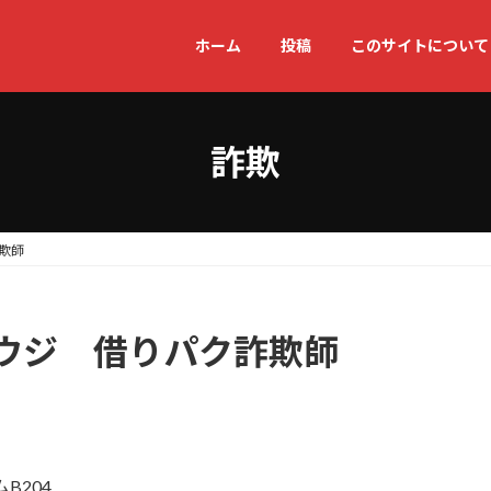
ホーム
投稿
このサイトについて
詐欺
欺師
ウジ 借りパク詐欺師
B204