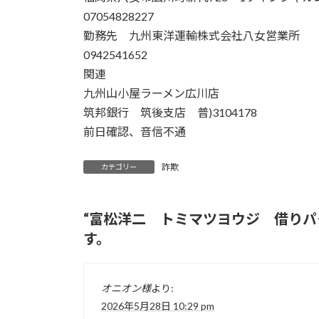
07054828227
勤務先 九州東洋運輸株式会社八女営業所
0942541652
関連
九州山小屋ラーメン広川店
筑邦銀行 筑後支店 普)3104178
前日確認、音信不通
詐欺
カテゴリー
“
富松洋二 トミマツヨウジ 借りパ
す。
オニオン様
より:
2026年5月28日 10:29 pm