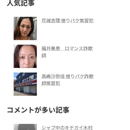
人気記事
花城杏理 借りパク常習犯
福井美恵 ロマンス詐欺
師
高嶋沙弥佳 借りパク詐欺
師常習犯
コメントが多い記事
シャブ中のキチガイ木村