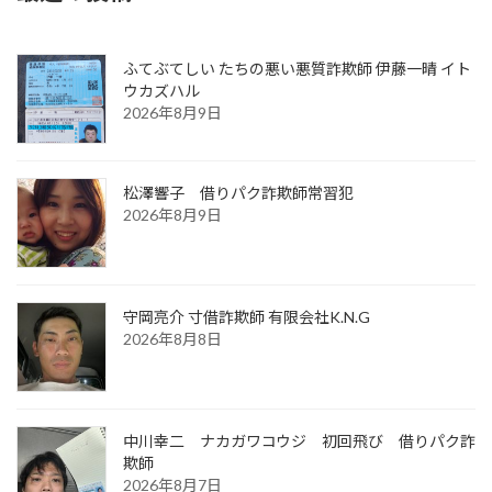
ふてぶてしい たちの悪い悪質詐欺師 伊藤一晴 イト
ウカズハル
2026年8月9日
松澤響子 借りパク詐欺師常習犯
2026年8月9日
守岡亮介 寸借詐欺師 有限会社K.N.G
2026年8月8日
中川幸二 ナカガワコウジ 初回飛び 借りパク詐
欺師
2026年8月7日