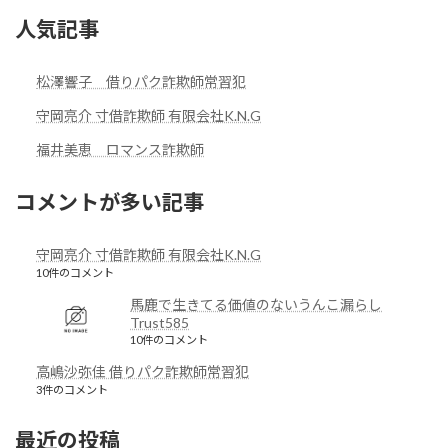
人気記事
松澤響子 借りパク詐欺師常習犯
守岡亮介 寸借詐欺師 有限会社K.N.G
福井美恵 ロマンス詐欺師
コメントが多い記事
守岡亮介 寸借詐欺師 有限会社K.N.G
10件のコメント
馬鹿で生きてる価値のないうんこ漏らし
Trust585
10件のコメント
高嶋沙弥佳 借りパク詐欺師常習犯
3件のコメント
最近の投稿