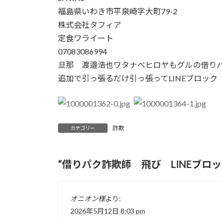
福島県いわき市平泉崎字大町79-2
株式会社タフィア
定食ワライート
07083086994
旦那 渡邉浩也ワタナベヒロヤもグルの借り
追加で引っ張るだけ引っ張ってLINEブロック
詐欺
カテゴリー
“
借りパク詐欺師 飛び LINEブロ
オニオン様
より:
2026年5月12日 8:03 pm