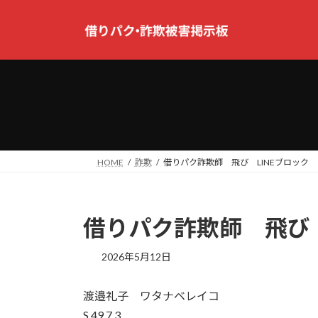
コ
ナ
ン
ビ
テ
ゲ
ン
ー
ツ
シ
へ
ョ
ス
ン
キ
に
ッ
移
プ
動
HOME
詐欺
借りパク詐欺師 飛び LINEブロック
借りパク詐欺師 飛び 
2026年5月12日
渡邉礼子 ワタナベレイコ
S.49.7.3