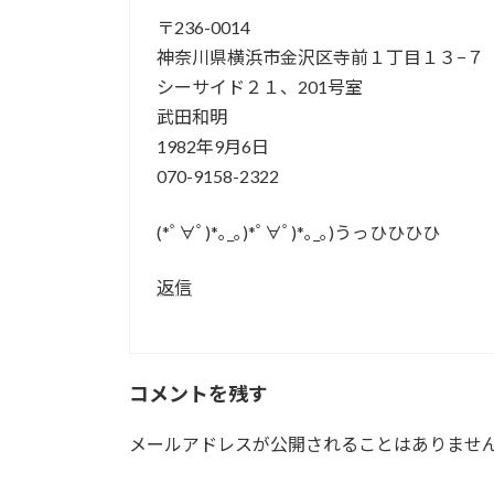
〒236-0014
神奈川県横浜市金沢区寺前１丁目１３−７
シーサイド２１、201号室
武田和明
1982年9月6日
070-9158-2322
(*ﾟ∀ﾟ)*｡_｡)*ﾟ∀ﾟ)*｡_｡)うっひひひひ
返信
コメントを残す
メールアドレスが公開されることはありませ