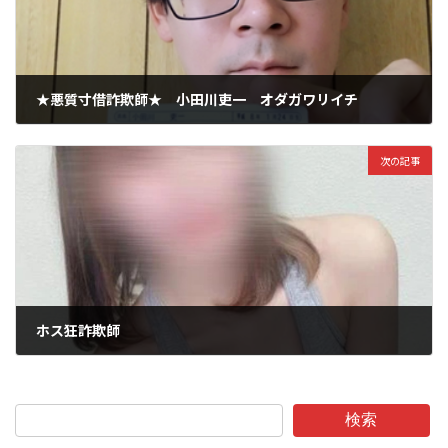
★悪質寸借詐欺師★ 小田川吏一 オダガワリイチ
2025年10月7日
次の記事
ホス狂詐欺師
2025年10月8日
検索