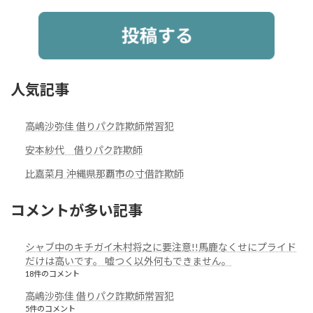
人気記事
高嶋沙弥佳 借りパク詐欺師常習犯
安本紗代 借りパク詐欺師
比嘉菜月 沖縄県那覇市の寸借詐欺師
コメントが多い記事
シャブ中のキチガイ木村将之に要注意!!馬鹿なくせにプライド
だけは高いです。 嘘つく以外何もできません。
18件のコメント
高嶋沙弥佳 借りパク詐欺師常習犯
5件のコメント